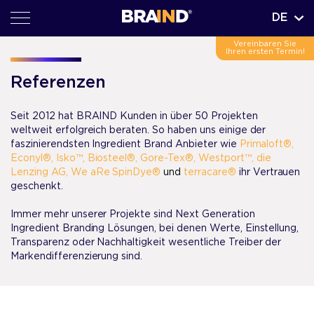
DE
Vereinbaren Sie
Ihren ersten Termin!
Referenzen
Seit 2012 hat BRAIND Kunden in über 50 Projekten
weltweit erfolgreich beraten. So haben uns einige der
faszinierendsten Ingredient Brand Anbieter wie
Primaloft®
,
Econyl®,
Isko™
,
Biosteel®
,
Gore-Tex®
,
Westport™
,
die
Lenzing AG
,
We aRe SpinDye®
und
terracare®
ihr Vertrauen
geschenkt.
Immer mehr unserer Projekte sind Next Generation
Ingredient Branding Lösungen, bei denen Werte, Einstellung,
Transparenz oder Nachhaltigkeit wesentliche Treiber der
Markendifferenzierung sind.